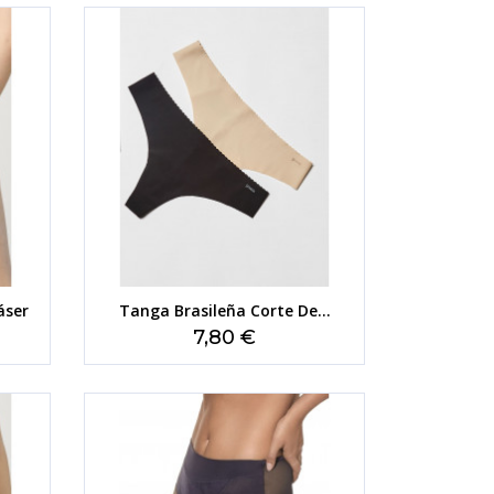
áser
Tanga Brasileña Corte De...
Precio
7,80 €