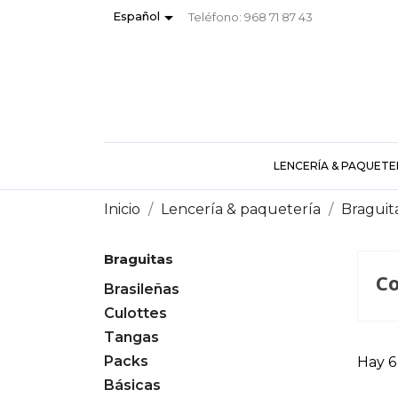

Español
Teléfono:
968 71 87 43
LENCERÍA & PAQUETE
Inicio
Lencería & paquetería
Braguit
Braguitas
Co
Brasileñas
Culottes
Tangas
Packs
Hay 6
Básicas