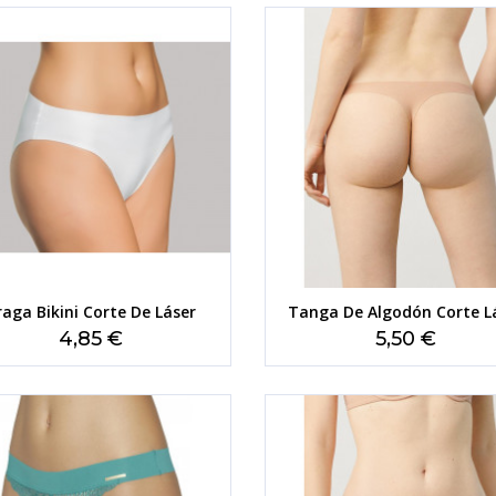
raga Bikini Corte De Láser
Tanga De Algodón Corte L
Precio
Precio
4,85 €
5,50 €